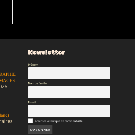
Newsletter
Prénom
RAPHIE
IMAGES
Nom de famille
2026
E-mail
lanc)
raires
Accepter la Politique de confidentialité