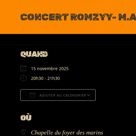
Skip
to
CONCERT ROMZYY- M.A
content
QUAND
15 novembre 2025
20h30 - 21h30
AJOUTER AU CALENDRIER
Télécharger ICS
Calendrier Google
iCalendar
Office 365
Outlook Live
OÙ
Chapelle du foyer des marins