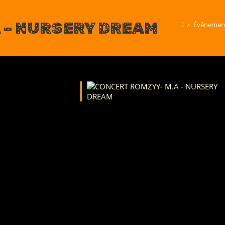
 – NURSERY DREAM
>
Événemen