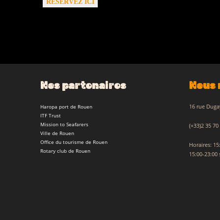
RÉSERVEZ ICI
Nos partenaires
Nous 
Haropa port de Rouen
16 rue Duga
ITF Trust
Mission to Seafarers
(+33)2 35 70
Ville de Rouen
Office du tourisme de Rouen
Horaires: 1
Rotary club de Rouen
15:00-23:00 