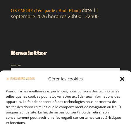
date 11
OXYMORE (1ère partie : Bruit Blanc)
septembre 2026 horaires 20h00 - 22h00
Newsletter
Prénom
Gérer les cookies
Nom de famille
Pour offrir les meilleures expériences, nous utilisons des technologies
telles que les cookies pour stocker et/ou accéder aux informations des
appareils. Le fait de consentir à ces technologies nous permettra de
E-mail
traiter des données telles que le comportement de navigation ou les ID
uniques sur ce site. Le fait de ne pas consentir ou de retirer son
consentement peut avoir un effet négatif sur certaines caractéristiques
Accepter la Politique de confidentialité
et fonctions.