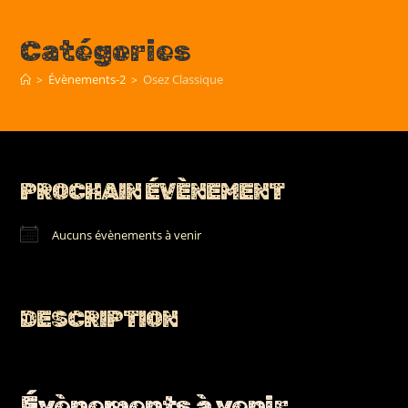
Skip
to
Catégories
content
Osez Classique
>
Évènements-2
>
PROCHAIN ÉVÈNEMENT
Aucuns évènements à venir
DESCRIPTION
Évènements à venir